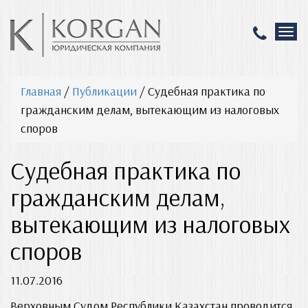
T
o
g
g
Главная
/
Публикации
/
Судебная практика по
l
e
гражданским делам, вытекающим из налоговых
n
споров
a
v
Судебная практика по
i
g
гражданским делам,
a
t
вытекающим из налоговых
i
o
споров
n
11.07.2016
Верховным Судом Республики Казахстан проводится