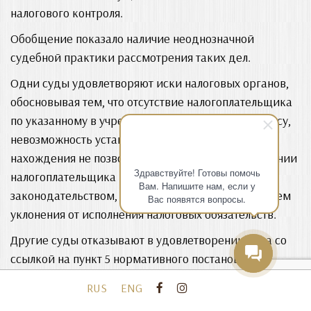
налогового контроля.
Обобщение показало наличие неоднозначной
судебной практики рассмотрения таких дел.
Одни суды удовлетворяют иски налоговых органов,
обосновывая тем, что отсутствие налогоплательщика
по указанному в учредительных документах адресу,
невозможность установления фактического места
нахождения не позволяют принять меры в отношении
Здравствуйте! Готовы помочь
налогоплательщика в соответствии с налоговым
Вам. Напишите нам, если у
законодательством, а так же является одной из схем
Вас появятся вопросы.
уклонения от исполнения налоговых обязательств.
Другие суды отказывают в удовлетворении иска со
ссылкой на пункт 5 нормативного постановления,
согласно которому отсутствие юридического лица по
RUS
ENG
месту нахождения, указанному в регистрационных