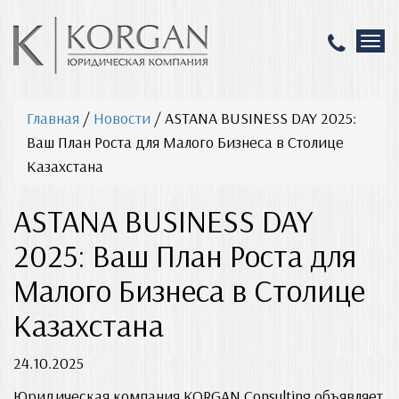
T
o
g
g
Главная
/
Новости
/
ASTANA BUSINESS DAY 2025:
l
e
Ваш План Роста для Малого Бизнеса в Столице
n
Казахстана
a
v
ASTANA BUSINESS DAY
i
g
2025: Ваш План Роста для
a
t
Малого Бизнеса в Столице
i
o
Казахстана
n
24.10.2025
Юридическая компания KORGAN Consulting объявляет